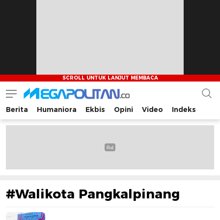
Berita
Humaniora
Ekbis
Opini
Video
Indeks
Megapolitan.co
Menyajikan berita-berita fakta bagi pembaca
#Walikota Pangkalpinang