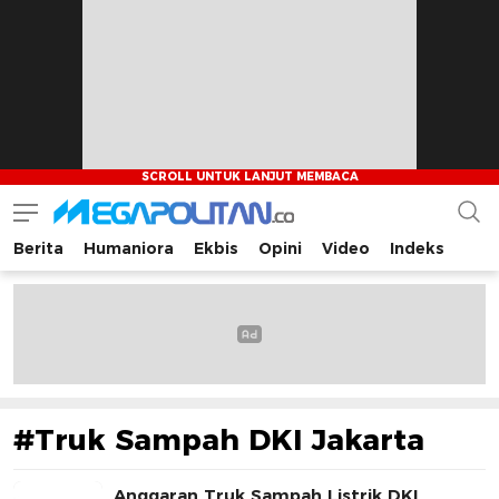
Berita
Humaniora
Ekbis
Opini
Video
Indeks
Megapolitan.co
Menyajikan berita-berita fakta bagi pembaca
#Truk Sampah DKI Jakarta
Anggaran Truk Sampah Listrik DKI