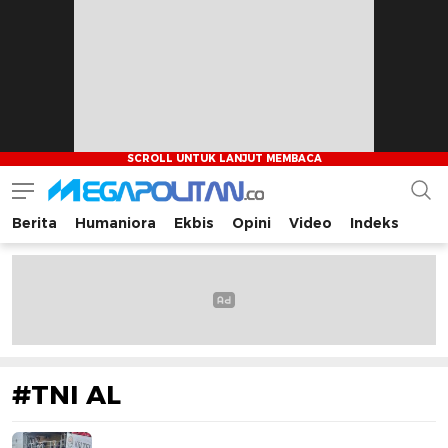
Berita
Humaniora
Ekbis
Opini
Video
Indeks
Megapolitan.co
Menyajikan berita-berita fakta bagi pembaca
#TNI AL