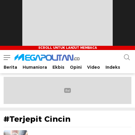
Berita
Humaniora
Ekbis
Opini
Video
Indeks
Megapolitan.co
Menyajikan berita-berita fakta bagi pembaca
#Terjepit Cincin