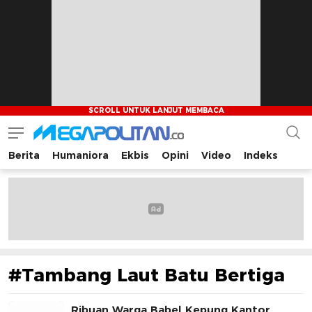
Berita
Humaniora
Ekbis
Opini
Video
Indeks
Megapolitan.co
Menyajikan berita-berita fakta bagi pembaca
#Tambang Laut Batu Bertiga
Ribuan Warga Babel Kepung Kantor