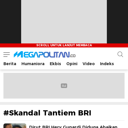
Berita
Humaniora
Ekbis
Opini
Video
Indeks
Megapolitan.co
Menyajikan berita-berita fakta bagi pembaca
#Skandal Tantiem BRI
Dirut BRI Hery Gunardi Diduga Abaikan