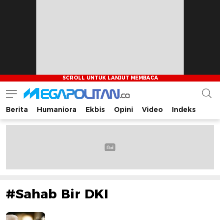
Berita
Humaniora
Ekbis
Opini
Video
Indeks
Megapolitan.co
Menyajikan berita-berita fakta bagi pembaca
#Sahab Bir DKI