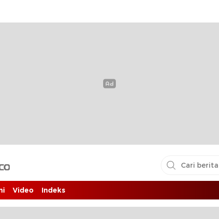
i pembaca
ni
Video
Indeks