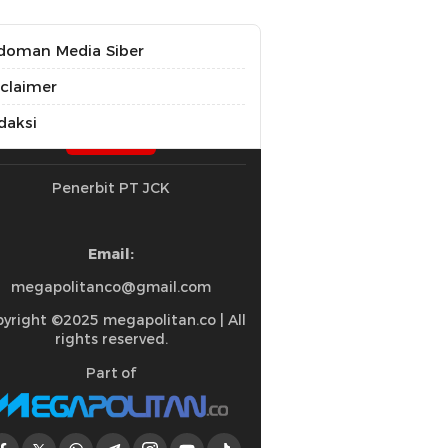
doman Media Siber
sclaimer
daksi
Penerbit PT JCK
Email:
megapolitanco@gmail.com
yright ©2025 megapolitan.co | All
rights reserved.
Part of