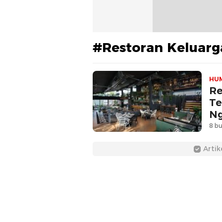
#Restoran Keluarg
HU
Re
Te
N
8 bu
Artik