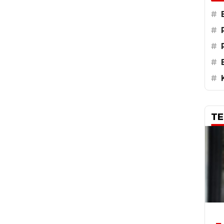
#
#
#
#
#
TE