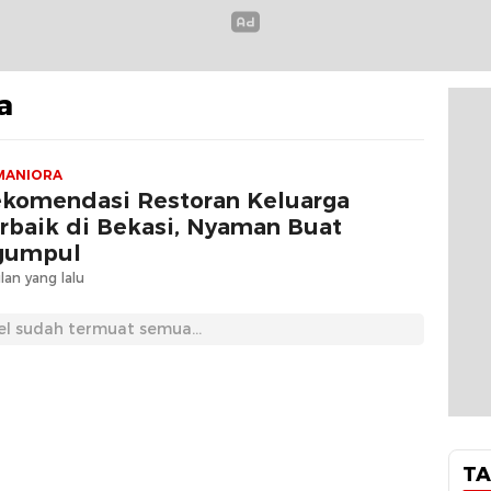
a
MANIORA
komendasi Restoran Keluarga
rbaik di Bekasi, Nyaman Buat
gumpul
lan yang lalu
el sudah termuat semua...
TA