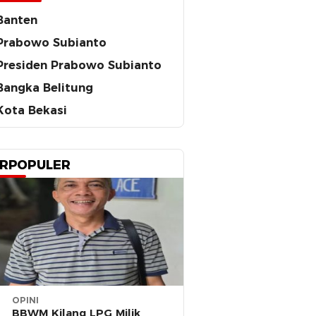
Banten
Prabowo Subianto
Presiden Prabowo Subianto
Bangka Belitung
Kota Bekasi
RPOPULER
OPINI
BBWM Kilang LPG Milik