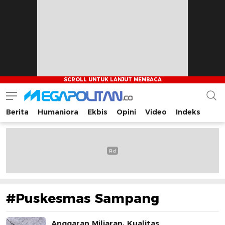
Berita
Humaniora
Ekbis
Opini
Video
Indeks
Megapolitan.co
Menyajikan berita-berita fakta bagi pembaca
#Puskesmas Sampang
Anggaran Miliaran, Kualitas