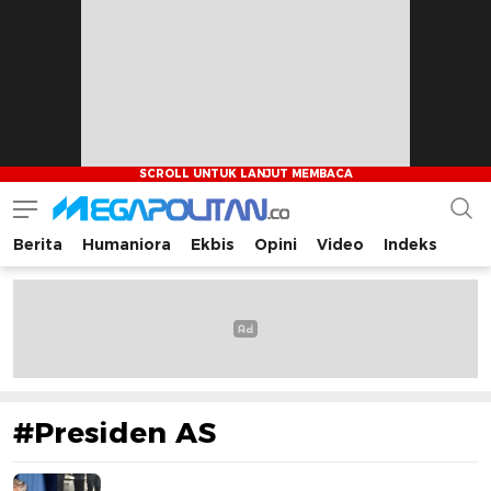
Berita
Humaniora
Ekbis
Opini
Video
Indeks
Megapolitan.co
Menyajikan berita-berita fakta bagi pembaca
#Presiden AS