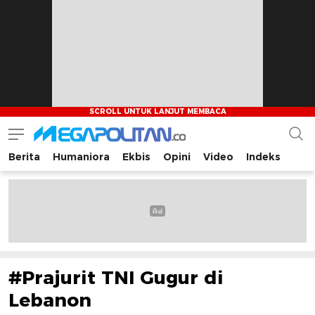
Berita
Humaniora
Ekbis
Opini
Video
Indeks
Megapolitan.co
Menyajikan berita-berita fakta bagi pembaca
#Prajurit TNI Gugur di
Lebanon