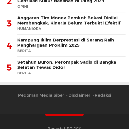
2
Gantikan Sukur Nababan di Pileg 2029
OPINI
Anggaran Tim Monev Pemkot Bekasi Dinilai
3
Membengkak, Kinerja Belum Terbukti Efektif
HUMANIORA
Kampung Iklim Berprestasi di Serang Raih
4
Penghargaan ProKlim 2025
BERITA
Setahun Buron, Perompak Sadis di Bangka
5
Selatan Tewas Didor
BERITA
Pedoman Media Siber
Disclaimer
Redaksi
Penerbit PT JCK