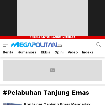
Berita
Humaniora
Ekbis
Opini
Video
Indeks
Megapolitan.co
Menyajikan berita-berita fakta bagi pembaca
#Pelabuhan Tanjung Emas
Kontainer Tanjung Emas Mendadak