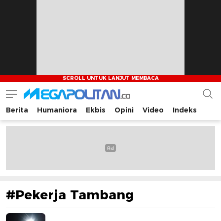
Berita
Humaniora
Ekbis
Opini
Video
Indeks
Megapolitan.co
Menyajikan berita-berita fakta bagi pembaca
#Pekerja Tambang