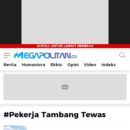
Berita
Humaniora
Ekbis
Opini
Video
Indeks
Megapolitan.co
Menyajikan berita-berita fakta bagi pembaca
#Pekerja Tambang Tewas