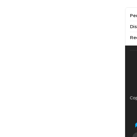
Pe
Di
Re
Cop