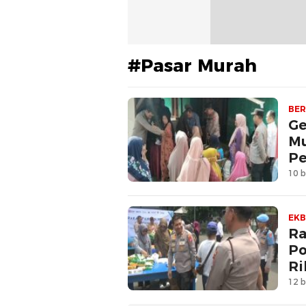
#Pasar Murah
BER
Ge
Mu
Pe
10 b
EKB
Ra
Po
Ri
12 b