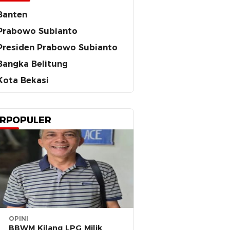
Banten
Prabowo Subianto
Presiden Prabowo Subianto
Bangka Belitung
Kota Bekasi
RPOPULER
OPINI
BBWM Kilang LPG Milik