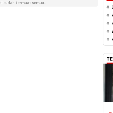
el sudah termuat semua...
#
#
#
#
#
TE