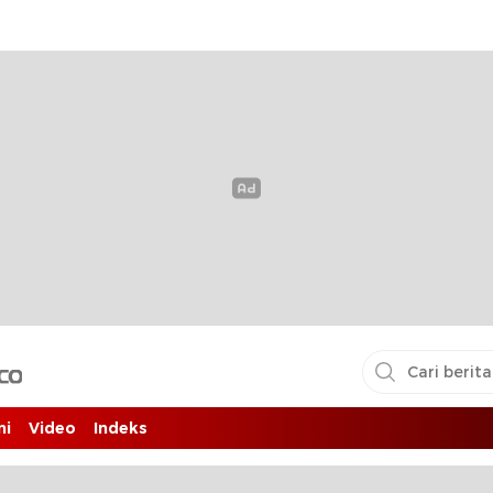
i pembaca
ni
Video
Indeks