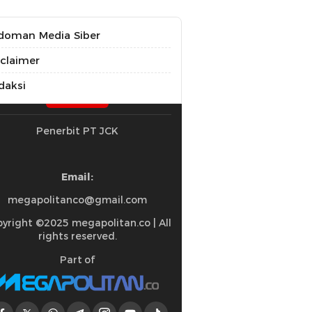
doman Media Siber
sclaimer
daksi
Penerbit PT JCK
Email:
megapolitanco@gmail.com
yright ©2025 megapolitan.co | All
rights reserved.
Part of