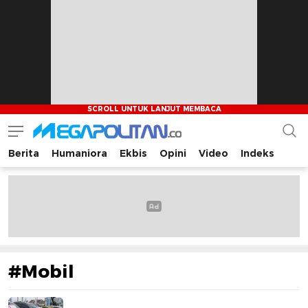
Berita
Humaniora
Ekbis
Opini
Video
Indeks
Megapolitan.co
Menyajikan berita-berita fakta bagi pembaca
#Mobil