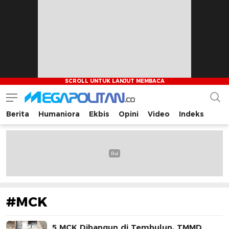
Berita
Humaniora
Ekbis
Opini
Video
Indeks
Megapolitan.co
Menyajikan berita-berita fakta bagi pembaca
#MCK
5 MCK Dibangun di Tembulun, TMMD