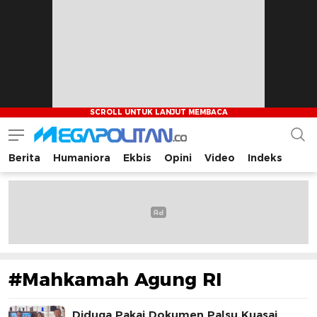
Berita
Humaniora
Ekbis
Opini
Video
Indeks
Megapolitan.co
Menyajikan berita-berita fakta bagi pembaca
#Mahkamah Agung RI
Diduga Pakai Dokumen Palsu Kuasai