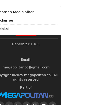
doman Media Siber
sclaimer
daksi
Penerbit PT JCK
Email:
megapolitanco@gmail.com
yright ©2025 megapolitan.co | All
rights reserved.
Part of