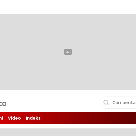
i pembaca
ni
Video
Indeks