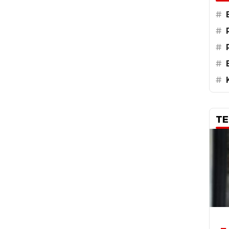
#
#
#
#
#
TE