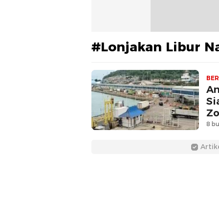
#Lonjakan Libur N
BER
An
Si
Zo
8 bu
Artik