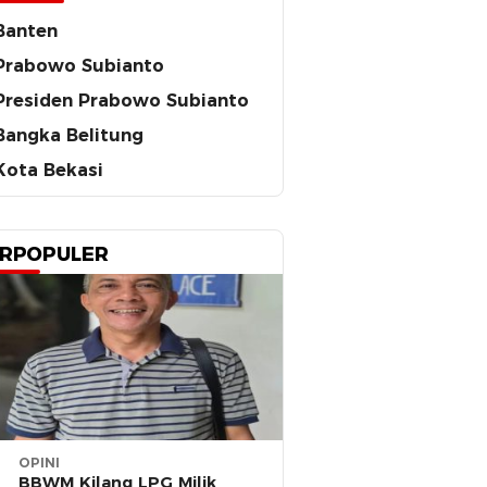
Banten
Prabowo Subianto
Presiden Prabowo Subianto
Bangka Belitung
Kota Bekasi
RPOPULER
OPINI
BBWM Kilang LPG Milik