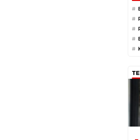
#
#
#
#
#
TE