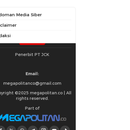
doman Media Siber
sclaimer
daksi
Penerbit PT JCK
Email:
megapolitanco@gmail.com
yright ©2025 megapolitan.co | All
rights reserved.
Part of