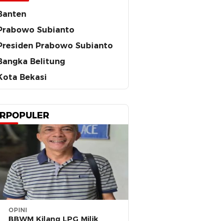
Banten
Prabowo Subianto
Presiden Prabowo Subianto
Bangka Belitung
Kota Bekasi
RPOPULER
OPINI
BBWM Kilang LPG Milik