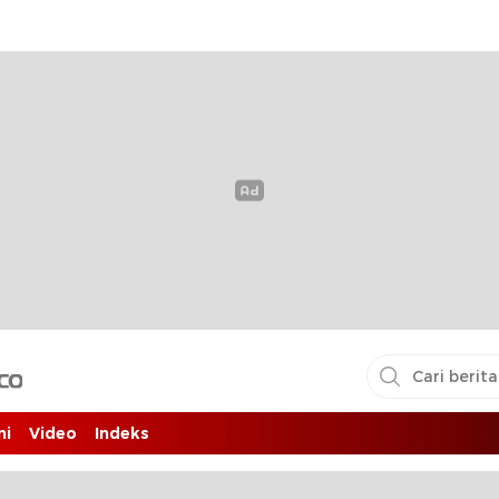
i pembaca
ni
Video
Indeks