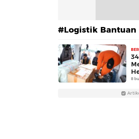
#Logistik Bantuan
BER
34
Me
He
8 bu
Artik