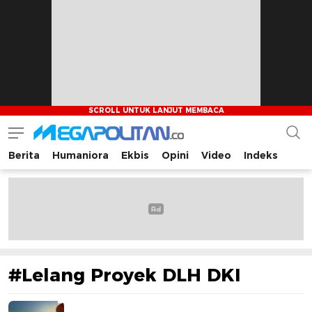
Berita
Humaniora
Ekbis
Opini
Video
Indeks
Megapolitan.co
Menyajikan berita-berita fakta bagi pembaca
#Lelang Proyek DLH DKI