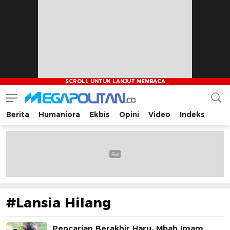
Berita
Humaniora
Ekbis
Opini
Video
Indeks
Megapolitan.co
Menyajikan berita-berita fakta bagi pembaca
#Lansia Hilang
Pencarian Berakhir Haru, Mbah Imam