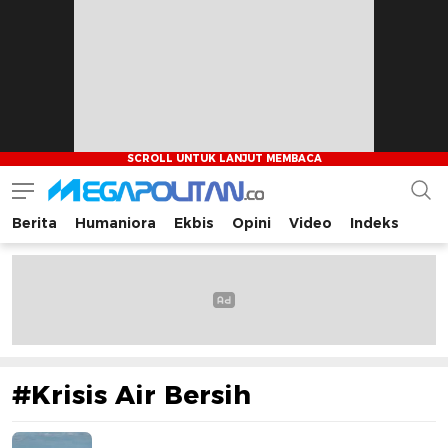
Berita
Humaniora
Ekbis
Opini
Video
Indeks
Megapolitan.co
Menyajikan berita-berita fakta bagi pembaca
#Krisis Air Bersih