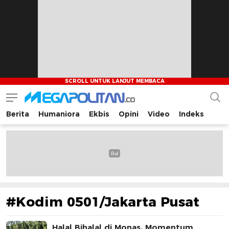
Berita
Humaniora
Ekbis
Opini
Video
Indeks
Megapolitan.co
Menyajikan berita-berita fakta bagi pembaca
#Kodim 0501/Jakarta Pusat
Halal Bihalal di Monas, Momentum