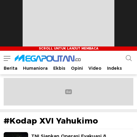
Berita
Humaniora
Ekbis
Opini
Video
Indeks
Megapolitan.co
Menyajikan berita-berita fakta bagi pembaca
#Kodap XVI Yahukimo
TNI Siapkan Operasi Evakuasi 8