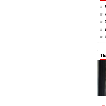
#
#
#
#
#
TE