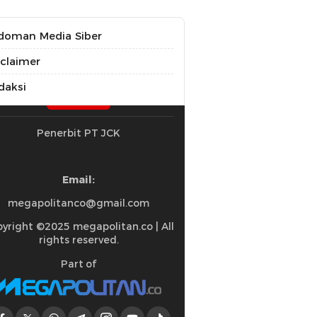
doman Media Siber
sclaimer
daksi
Penerbit PT JCK
Email:
megapolitanco@gmail.com
yright ©2025 megapolitan.co | All
rights reserved.
Part of