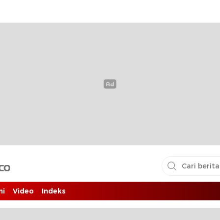
i pembaca
ni
Video
Indeks