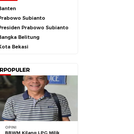
Banten
Prabowo Subianto
Presiden Prabowo Subianto
Bangka Belitung
Kota Bekasi
RPOPULER
OPINI
BBWM Kilang LPG Milik