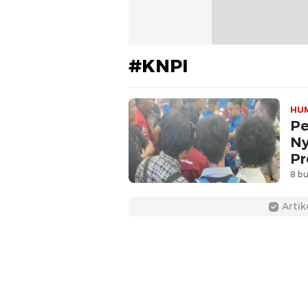
#KNPI
HU
Pe
Ny
Pr
8 bu
Artik