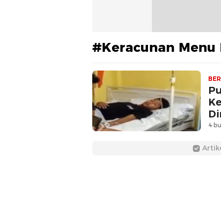
#Keracunan Menu
BER
Pu
Ke
Di
4 bu
Artik