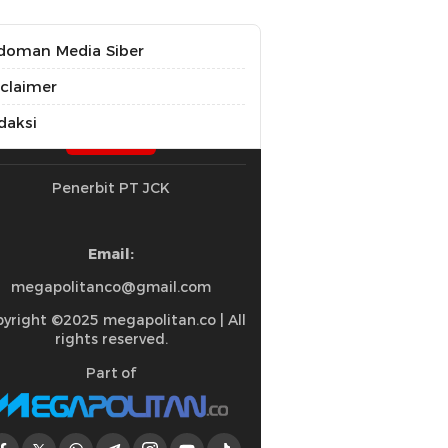
doman Media Siber
sclaimer
daksi
Penerbit PT JCK
Email:
megapolitanco@gmail.com
yright ©2025 megapolitan.co | All
rights reserved.
Part of