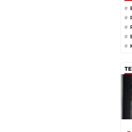
#
#
#
#
#
TE