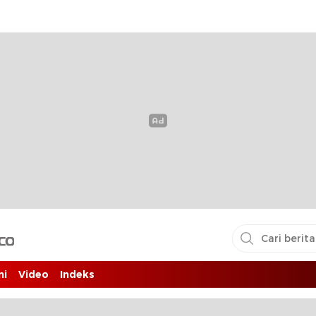
i pembaca
ni
Video
Indeks