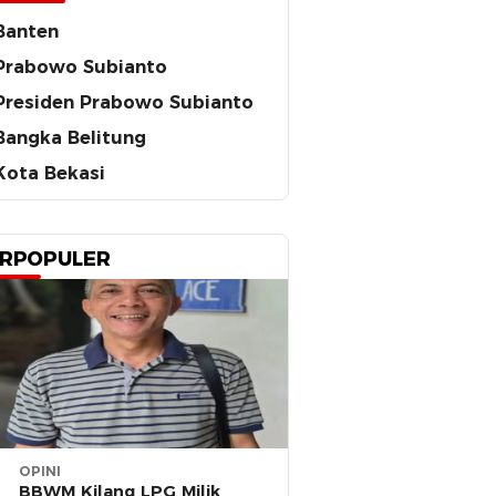
Banten
Prabowo Subianto
Presiden Prabowo Subianto
Bangka Belitung
Kota Bekasi
RPOPULER
OPINI
BBWM Kilang LPG Milik