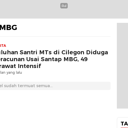
 MBG
ITA
luhan Santri MTs di Cilegon Diduga
racunan Usai Santap MBG, 49
rawat Intensif
lan yang lalu
el sudah termuat semua...
TA