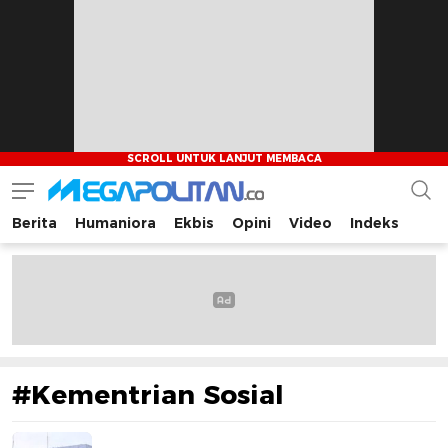
Berita
Humaniora
Ekbis
Opini
Video
Indeks
Megapolitan.co
Menyajikan berita-berita fakta bagi pembaca
#Kementrian Sosial