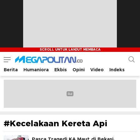
Berita
Humaniora
Ekbis
Opini
Video
Indeks
Megapolitan.co
Menyajikan berita-berita fakta bagi pembaca
#Kecelakaan Kereta Api
Pasca Tragedi KA Maut di Bekasi,