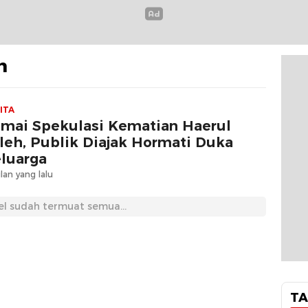
h
ITA
mai Spekulasi Kematian Haerul
leh, Publik Diajak Hormati Duka
luarga
lan yang lalu
el sudah termuat semua...
TA