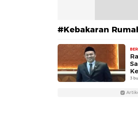
#Kebakaran Ruma
BER
Ra
Sa
Ke
3 bu
Artik