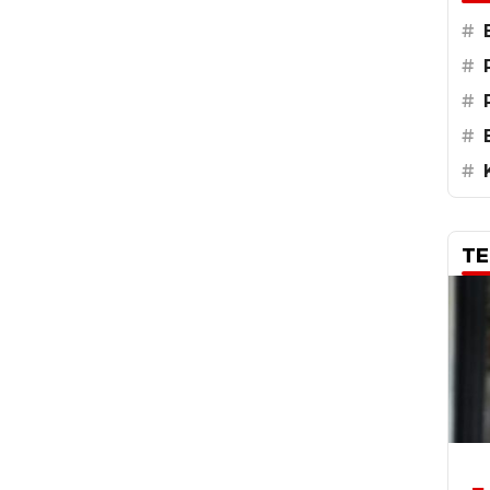
#
#
#
#
#
TE