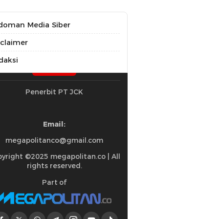
doman Media Siber
sclaimer
daksi
Penerbit PT JCK
Email:
megapolitanco@gmail.com
yright ©2025 megapolitan.co | All
rights reserved.
Part of