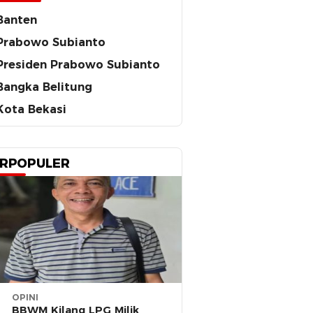
Banten
Prabowo Subianto
Presiden Prabowo Subianto
Bangka Belitung
Kota Bekasi
RPOPULER
OPINI
BBWM Kilang LPG Milik