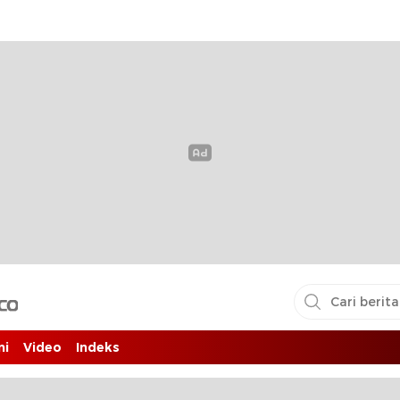
i pembaca
ni
Video
Indeks