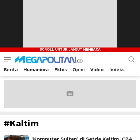
Berita
Humaniora
Ekbis
Opini
Video
Indeks
Megapolitan.co
Menyajikan berita-berita fakta bagi pembaca
#Kaltim
‘Komputer Sultan’ di Setda Kaltim, CBA