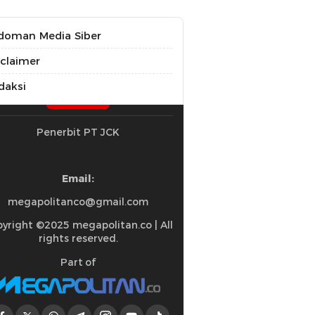
doman Media Siber
sclaimer
daksi
Penerbit PT JCK
Email:
megapolitanco@gmail.com
yright ©2025 megapolitan.co | All
rights reserved.
Part of