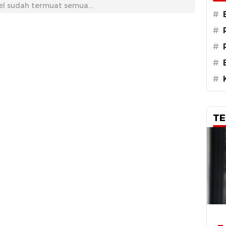
el sudah termuat semua...
#
#
#
#
#
TE