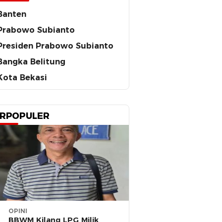
Banten
Prabowo Subianto
Presiden Prabowo Subianto
Bangka Belitung
Kota Bekasi
RPOPULER
OPINI
BBWM Kilang LPG Milik