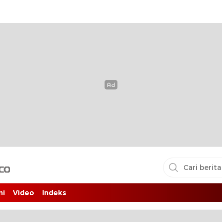
i pembaca
ni
Video
Indeks