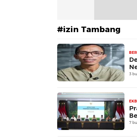
#izin Tambang
BER
De
Ne
3 bu
EKB
Pr
Be
7 bu