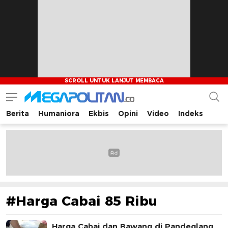
Berita
Humaniora
Ekbis
Opini
Video
Indeks
Megapolitan.co
Menyajikan berita-berita fakta bagi pembaca
#Harga Cabai 85 Ribu
Harga Cabai dan Bawang di Pandeglang