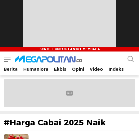
Berita
Humaniora
Ekbis
Opini
Video
Indeks
Megapolitan.co
Menyajikan berita-berita fakta bagi pembaca
#Harga Cabai 2025 Naik