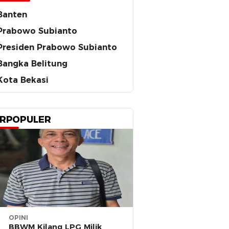
Banten
Prabowo Subianto
Presiden Prabowo Subianto
Bangka Belitung
Kota Bekasi
RPOPULER
OPINI
BBWM Kilang LPG Milik