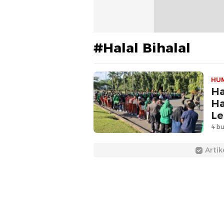
#Halal Bihalal
HU
Ha
Ha
Le
4 bu
Artik