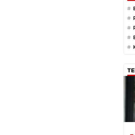
#
#
#
#
#
TE