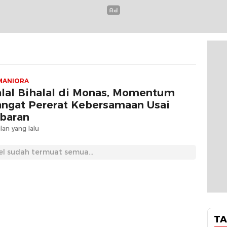
MANIORA
lal Bihalal di Monas, Momentum
ngat Pererat Kebersamaan Usai
baran
lan yang lalu
el sudah termuat semua...
TA