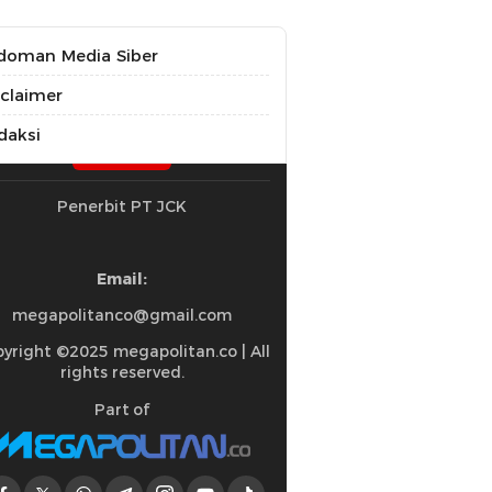
doman Media Siber
sclaimer
daksi
Penerbit PT JCK
Email:
megapolitanco@gmail.com
yright ©2025 megapolitan.co | All
rights reserved.
Part of