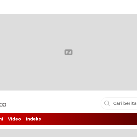
i pembaca
ni
Video
Indeks