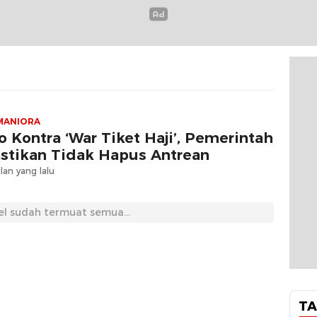
MANIORA
o Kontra ‘War Tiket Haji’, Pemerintah
stikan Tidak Hapus Antrean
lan yang lalu
el sudah termuat semua...
TA