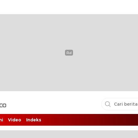
i pembaca
ni
Video
Indeks