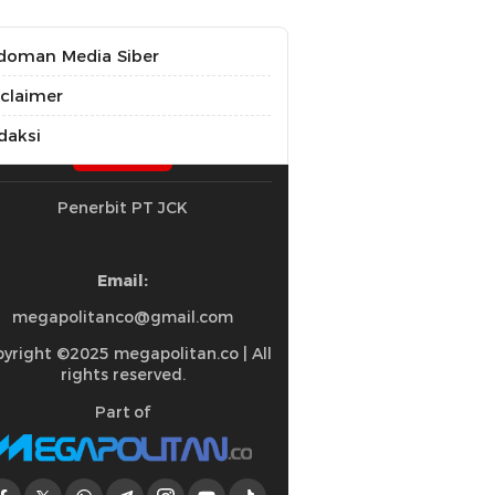
doman Media Siber
sclaimer
daksi
Penerbit PT JCK
Email:
megapolitanco@gmail.com
yright ©2025 megapolitan.co | All
rights reserved.
Part of