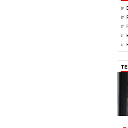
#
#
#
#
#
TE