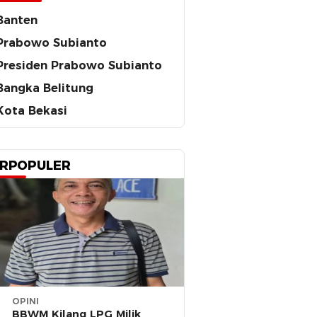
Banten
Prabowo Subianto
Presiden Prabowo Subianto
Bangka Belitung
Kota Bekasi
RPOPULER
OPINI
BBWM Kilang LPG Milik