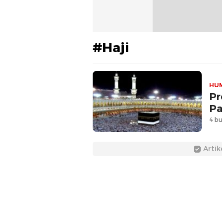
#Haji
HU
Pr
Pa
4 bu
Artik