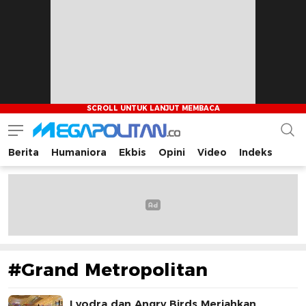
Berita
Humaniora
Ekbis
Opini
Video
Indeks
Megapolitan.co
Menyajikan berita-berita fakta bagi pembaca
#Grand Metropolitan
Lyodra dan Angry Birds Meriahkan