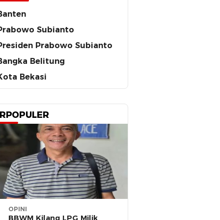
Banten
Prabowo Subianto
Presiden Prabowo Subianto
Bangka Belitung
Kota Bekasi
RPOPULER
OPINI
BBWM Kilang LPG Milik