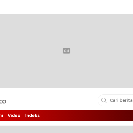
i pembaca
ni
Video
Indeks