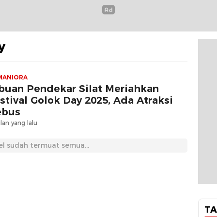
y
MANIORA
buan Pendekar Silat Meriahkan
stival Golok Day 2025, Ada Atraksi
ebus
lan yang lalu
el sudah termuat semua...
TA