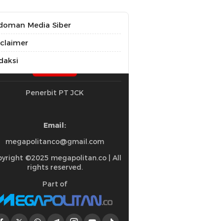
doman Media Siber
sclaimer
daksi
Penerbit PT JCK
Email:
megapolitanco@gmail.com
yright ©2025 megapolitan.co | All
rights reserved.
Part of