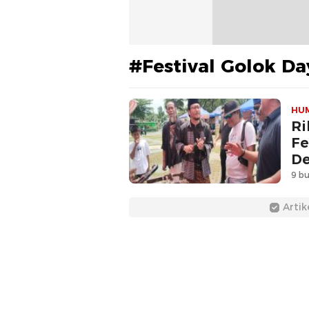
#Festival Golok Da
HU
Ri
Fe
D
9 bu
Artik