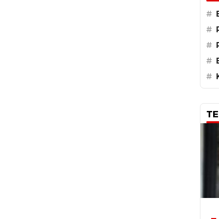
#
#
#
#
#
TE