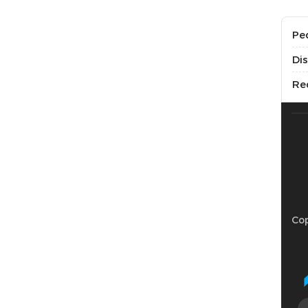
Pe
Di
Re
Cop