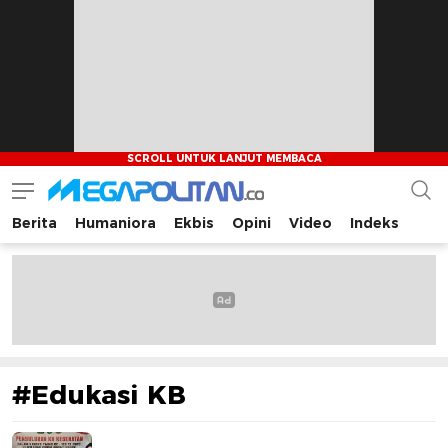
Berita
Humaniora
Ekbis
Opini
Video
Indeks
Megapolitan.co
Menyajikan berita-berita fakta bagi pembaca
#Edukasi KB