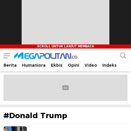
Berita
Humaniora
Ekbis
Opini
Video
Indeks
Megapolitan.co
Menyajikan berita-berita fakta bagi pembaca
#Donald Trump