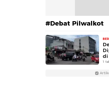
#Debat Pilwalkot
BER
De
Di
di
1 ta
Artik