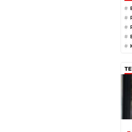
#
#
#
#
#
TE