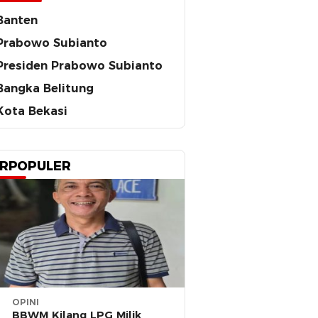
Banten
Prabowo Subianto
Presiden Prabowo Subianto
Bangka Belitung
Kota Bekasi
RPOPULER
OPINI
BBWM Kilang LPG Milik