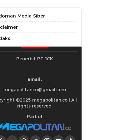
doman Media Siber
sclaimer
daksi
Penerbit PT JCK
Email:
megapolitanco@gmail.com
yright ©2025 megapolitan.co | All
rights reserved.
Part of