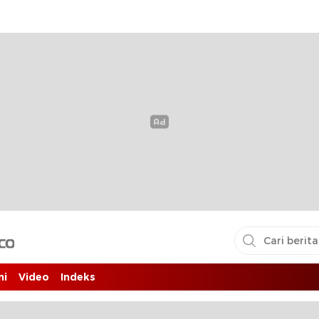
i pembaca
ni
Video
Indeks