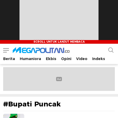
Berita
Humaniora
Ekbis
Opini
Video
Indeks
Megapolitan.co
Menyajikan berita-berita fakta bagi pembaca
#Bupati Puncak