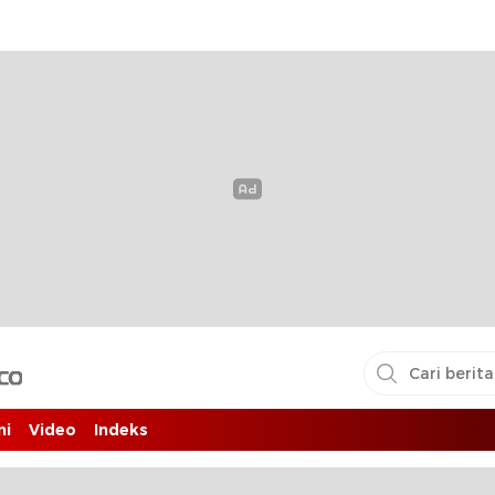
i pembaca
ni
Video
Indeks