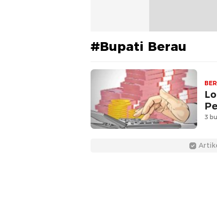
#Bupati Berau
BER
Lo
Pe
3 bu
Artik