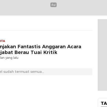
ITA
njakan Fantastis Anggaran Acara
jabat Berau Tuai Kritik
lan yang lalu
el sudah termuat semua...
TA