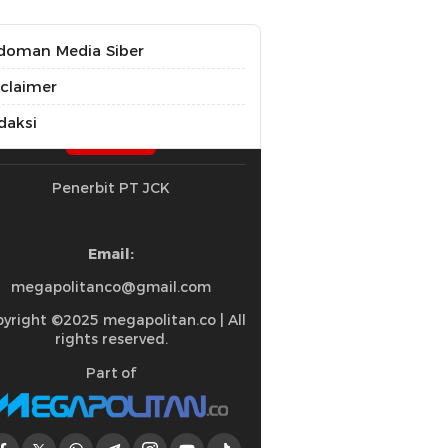
doman Media Siber
sclaimer
daksi
Penerbit PT JCK
Email:
megapolitanco@gmail.com
yright ©2025 megapolitan.co | All
rights reserved.
Part of