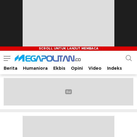
Berita
Humaniora
Ekbis
Opini
Video
Indeks
Megapolitan.co
Menyajikan berita-berita fakta bagi pembaca