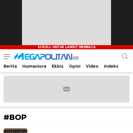
Berita
Humaniora
Ekbis
Opini
Video
Indeks
Megapolitan.co
Menyajikan berita-berita fakta bagi pembaca
#BOP