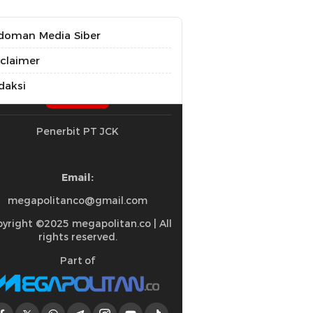
doman Media Siber
sclaimer
daksi
Penerbit PT JCK
Email:
megapolitanco@gmail.com
yright ©2025 megapolitan.co | All
rights reserved.
Part of