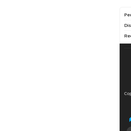
Pe
Di
Re
Cop