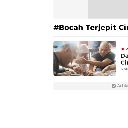
#Bocah Terjepit Ci
BER
Da
Ci
3 bu
Artik