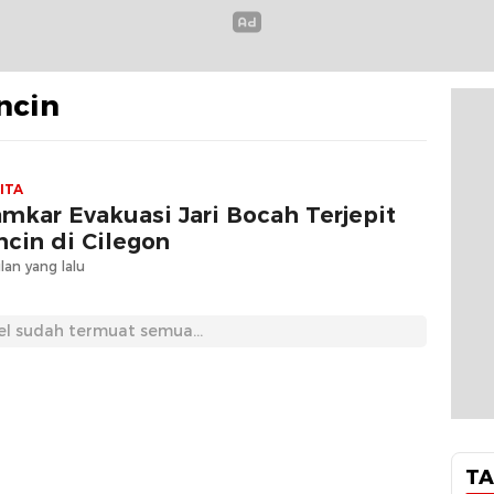
ncin
ITA
mkar Evakuasi Jari Bocah Terjepit
ncin di Cilegon
lan yang lalu
el sudah termuat semua...
TA