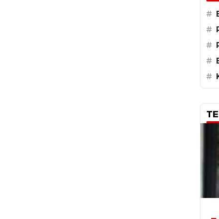
#
#
#
#
#
TE