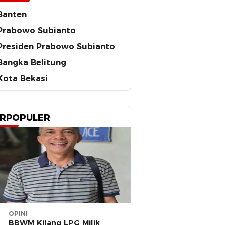
Banten
Prabowo Subianto
Presiden Prabowo Subianto
Bangka Belitung
Kota Bekasi
RPOPULER
OPINI
BBWM Kilang LPG Milik