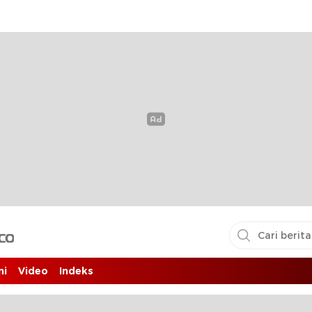
i pembaca
ni
Video
Indeks