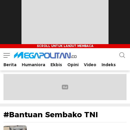
Berita
Humaniora
Ekbis
Opini
Video
Indeks
Megapolitan.co
Menyajikan berita-berita fakta bagi pembaca
#Bantuan Sembako TNI