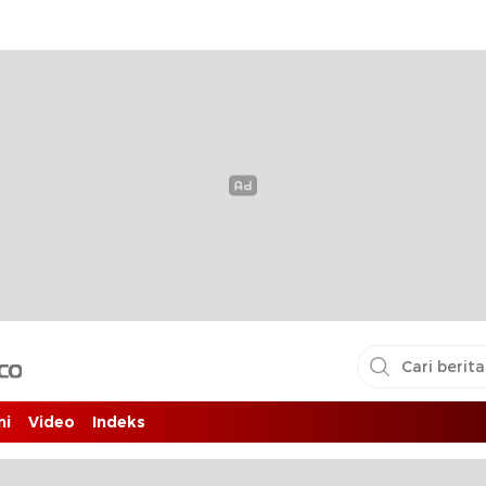
i pembaca
ni
Video
Indeks