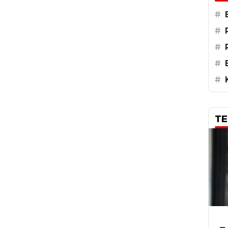
#
#
#
#
#
TE