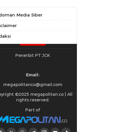
doman Media Siber
sclaimer
daksi
Penerbit PT JCK
Email:
megapolitanco@gmail.com
yright ©2025 megapolitan.co | All
rights reserved.
Part of