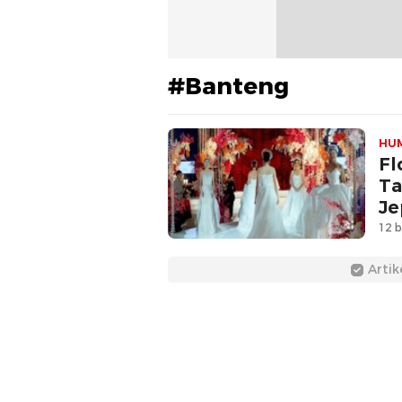
#Banteng
HU
Fl
Ta
Je
12 b
Artik