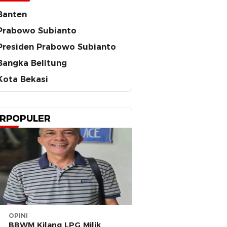
Banten
Prabowo Subianto
Presiden Prabowo Subianto
Bangka Belitung
Kota Bekasi
RPOPULER
OPINI
BBWM Kilang LPG Milik