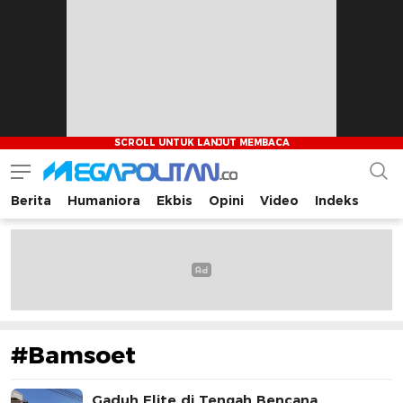
Berita
Humaniora
Ekbis
Opini
Video
Indeks
Megapolitan.co
Menyajikan berita-berita fakta bagi pembaca
#Bamsoet
Gaduh Elite di Tengah Bencana