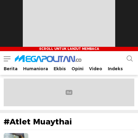
Berita
Humaniora
Ekbis
Opini
Video
Indeks
Megapolitan.co
Menyajikan berita-berita fakta bagi pembaca
#Atlet Muaythai